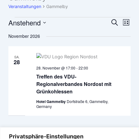
Veranstaltungen
Gammelby
Anstehend
Veranstaltungen
Veranstaltun
Veran
Suche
Liste
Suche
Ansic
Datum
November 2026
und
Navig
wählen.
Ansichten,
Navigation
SA.
28
28. November @ 17:00
-
22:00
Treffen des VDU-
Regionalverbandes Nordost mit
Grünkohlessen
Hotel Gammelby
Dorfstraße 6, Gammelby,
Germany
Privatsphäre-Einstellungen
Vorherige
Heute
Nächste