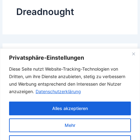
Dreadnought
Das Gesuchte konnte leider nicht gefunden werden.
Privatsphäre-Einstellungen
Vielleicht hilft die Suchfunktion.
Diese Seite nutzt Website-Tracking-Technologien von
Suchen
Dritten, um ihre Dienste anzubieten, stetig zu verbessern
nach:
und Werbung entsprechend den Interessen der Nutzer
anzuzeigen.
Datenschutzerklärung
Alles akzeptieren
Mehr
Copyright © 2026 Verband Deutscher Ubootfahrer e.V.