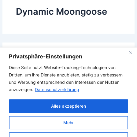
Dynamic Moongoose
Das Gesuchte konnte leider nicht gefunden werden.
Privatsphäre-Einstellungen
Vielleicht hilft die Suchfunktion.
Diese Seite nutzt Website-Tracking-Technologien von
Suchen
Dritten, um ihre Dienste anzubieten, stetig zu verbessern
nach:
und Werbung entsprechend den Interessen der Nutzer
anzuzeigen.
Datenschutzerklärung
Alles akzeptieren
Mehr
Copyright © 2026 Verband Deutscher Ubootfahrer e.V.