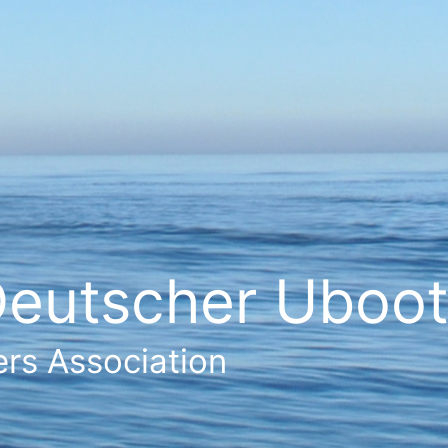
eutscher Ubootf
rs Association