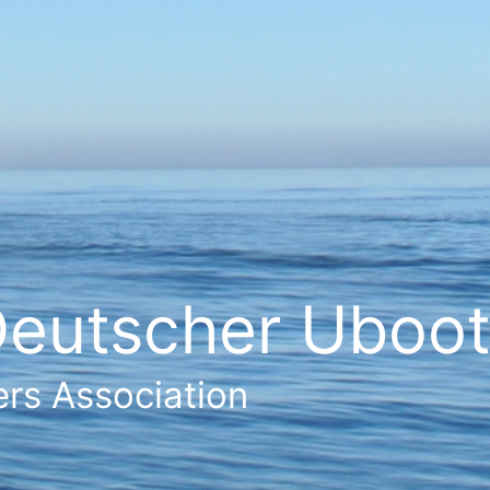
eutscher Ubootf
rs Association