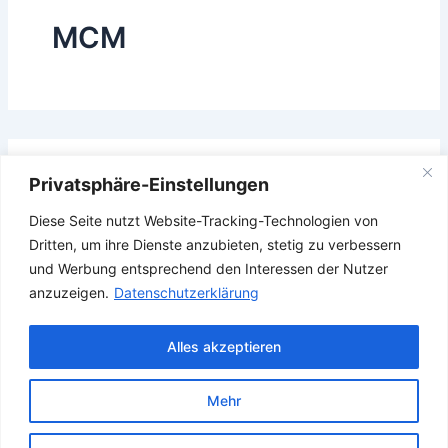
MCM
Das Gesuchte konnte leider nicht gefunden werden.
Privatsphäre-Einstellungen
Vielleicht hilft die Suchfunktion.
Diese Seite nutzt Website-Tracking-Technologien von
Suchen
Dritten, um ihre Dienste anzubieten, stetig zu verbessern
nach:
und Werbung entsprechend den Interessen der Nutzer
anzuzeigen.
Datenschutzerklärung
Alles akzeptieren
Mehr
Copyright © 2026 Verband Deutscher Ubootfahrer e.V.