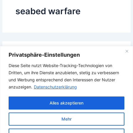
seabed warfare
Das Gesuchte konnte leider nicht gefunden werden.
Privatsphäre-Einstellungen
Vielleicht hilft die Suchfunktion.
Diese Seite nutzt Website-Tracking-Technologien von
Suchen
Dritten, um ihre Dienste anzubieten, stetig zu verbessern
nach:
und Werbung entsprechend den Interessen der Nutzer
anzuzeigen.
Datenschutzerklärung
Alles akzeptieren
Mehr
Copyright © 2026 Verband Deutscher Ubootfahrer e.V.