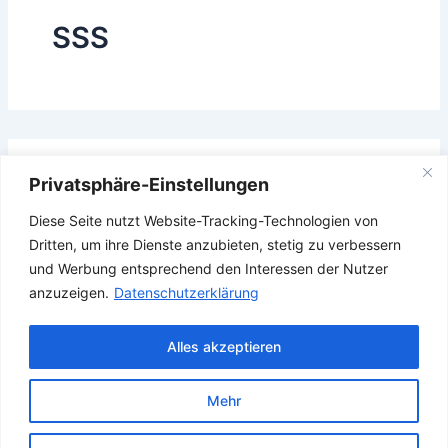
SSS
Das Gesuchte konnte leider nicht gefunden werden.
Privatsphäre-Einstellungen
Vielleicht hilft die Suchfunktion.
Diese Seite nutzt Website-Tracking-Technologien von
Suchen
Dritten, um ihre Dienste anzubieten, stetig zu verbessern
nach:
und Werbung entsprechend den Interessen der Nutzer
anzuzeigen.
Datenschutzerklärung
Alles akzeptieren
Mehr
Copyright © 2026 Verband Deutscher Ubootfahrer e.V.