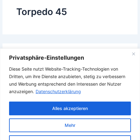
Torpedo 45
Das Gesuchte konnte leider nicht gefunden werden.
Privatsphäre-Einstellungen
Vielleicht hilft die Suchfunktion.
Diese Seite nutzt Website-Tracking-Technologien von
Suchen
Dritten, um ihre Dienste anzubieten, stetig zu verbessern
nach:
und Werbung entsprechend den Interessen der Nutzer
anzuzeigen.
Datenschutzerklärung
Alles akzeptieren
Mehr
Copyright © 2026 Verband Deutscher Ubootfahrer e.V.