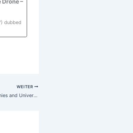
 Drone –
V) dubbed
WEITER
Canadian Companies and Universities Join Hanwha Ocean’s Global Submarine Supply Chain