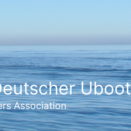
eutscher Ubootf
rs Association