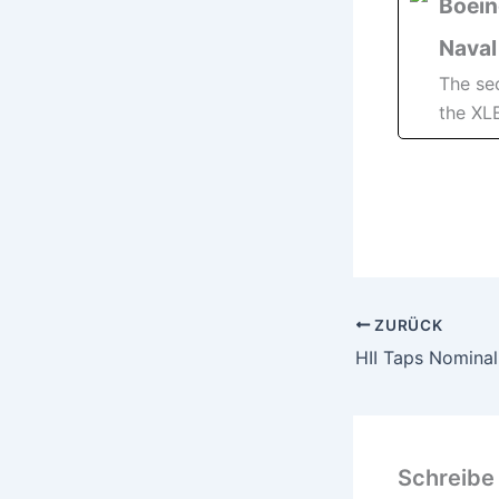
Boein
Naval
The se
the XL
ZURÜCK
Schreibe