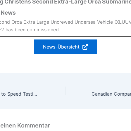
g Christens Second Extra-Large Orca Submarine
 News
cond Orca Extra Large Uncrewed Undersea Vehicle (XLUU
E2 has been commissioned.
News-Übersicht
HII Taps Nominal to Speed Testing and Data Analysis for Unmanned Maritime Vehicles
 einen Kommentar