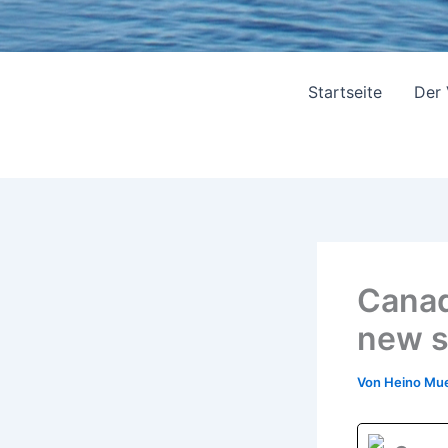
Startseite
Der
Canad
new s
Von
Heino Mue