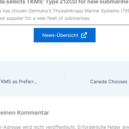
a selects TKMS’ Type 212CD for new submarine 
 has chosen Germany’s Thyssenkrupp Marine Systems (TKM
ed supplier for a new fleet of submarines.
News-Übersicht
Canada Selects TKMS as Preferred Bidder for CPSP Submarine Program
 einen Kommentar
-Adresse wird nicht veröffentlicht.
Erforderliche Felder si