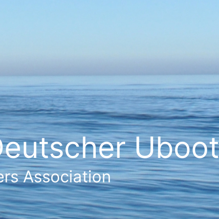
eutscher Ubootf
rs Association