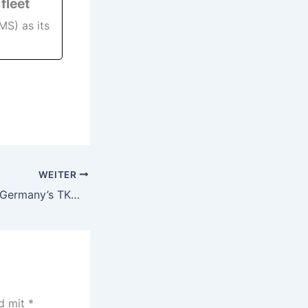
fleet
S) as its
WEITER
Canada Chooses Germany’s TKMS to Build New Fleet of Submarines
nd mit
*