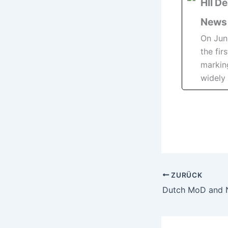
HII D
News
On June
the fi
marking
widely
ZURÜCK