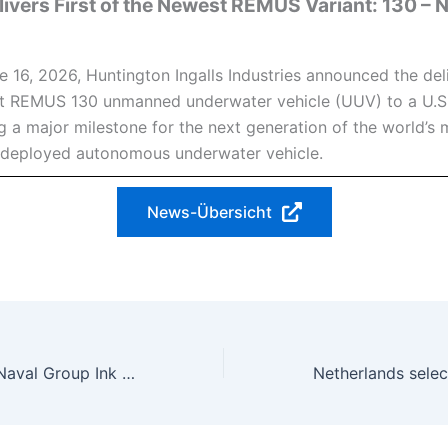
elivers First of the Newest REMUS Variant: 130 – 
 16, 2026, Huntington Ingalls Industries announced the del
rst REMUS 130 unmanned underwater vehicle (UUV) to a U.S. 
 a major milestone for the next generation of the world’s 
 deployed autonomous underwater vehicle.
News-Übersicht
Dutch MoD and Naval Group Ink F21 Torpedo Procurement Contract