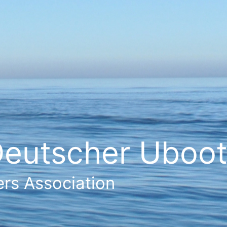
eutscher Ubootf
rs Association