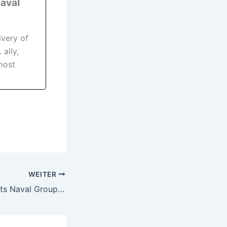
Naval
ivery of
ally,
most
WEITER
Netherlands selects Naval Group F21 heavyweight torpedo for future Orka-class submarines under new contract