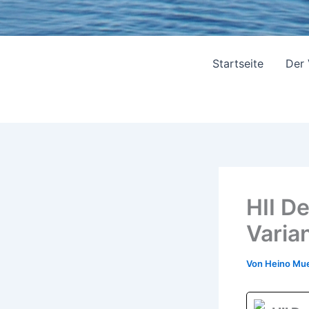
Startseite
Der
HII D
Varia
Von
Heino Mue