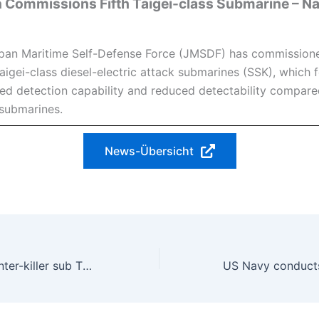
 Commissions Fifth Taigei-class Submarine – Na
pan Maritime Self-Defense Force (JMSDF) has commissioned
Taigei-class diesel-electric attack submarines (SSK), which 
ed detection capability and reduced detectability compare
 submarines.
News-Übersicht
Inside Turkish hunter-killer sub TCG Birinci İnönü as its crew take on key Nato training role