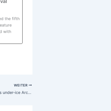
val
 the fifth
feature
d with
WEITER
US Navy conducts under-ice Arctic exercise with Royal Navy submariners embarked