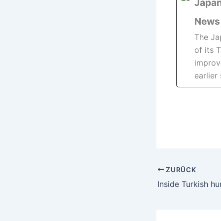
Japan
News
The Ja
of its 
improv
earlier
ZURÜCK