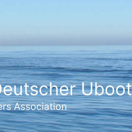
eutscher Ubootf
rs Association