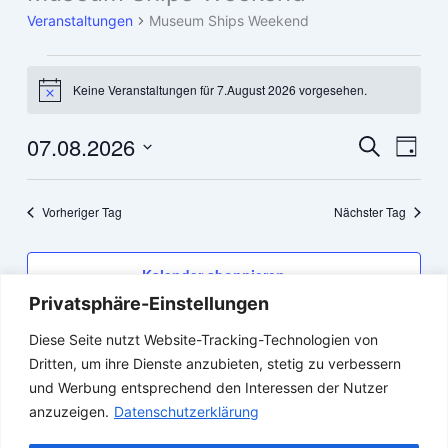
Veranstaltungen
Museum Ships Weekend
Veranstaltungen
Keine Veranstaltungen für 7.August 2026 vorgesehen.
für
Hinweis
7.August
2026
07.08.2026
Veranstaltun
Veran
Suche
Tag
Suche
Ansic
Datum
und
Navig
wählen.
Vorheriger Tag
Nächster Tag
Ansichten,
Navigation
Kalender abonnieren
Privatsphäre-Einstellungen
Diese Seite nutzt Website-Tracking-Technologien von
Dritten, um ihre Dienste anzubieten, stetig zu verbessern
und Werbung entsprechend den Interessen der Nutzer
anzuzeigen.
Datenschutzerklärung