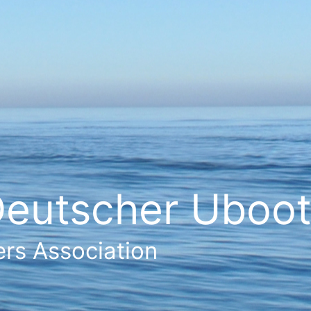
eutscher Ubootf
rs Association