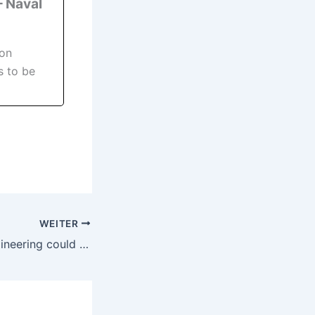
 Naval
mon
s to be
WEITER
TKMS and ST Engineering could set up submarine maintenance hub in Singapore