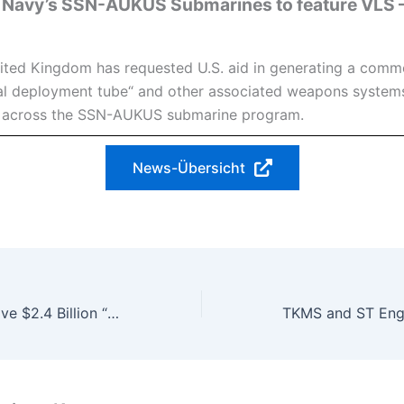
 Navy’s SSN-AUKUS Submarines to feature VLS –
ited Kingdom has requested U.S. aid in generating a com
cal deployment tube“ and other associated weapons system
 across the SSN-AUKUS submarine program.
News-Übersicht
U.S. Opens Massive $2.4 Billion “Factory Of The Future” To Boost Nuclear Submarine Production