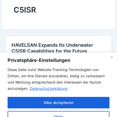
C5ISR
HAVELSAN Expands Its Underwater
C5ISR Capabilities for the Future
Operating Environment
Privatsphäre-Einstellungen
13. April 2026
Diese Seite nutzt Website-Tracking-Technologien von
,
,
,
,
,
ADVENT MÜREN
C5ISR
CMS
FOE
HAVELSAN
Dritten, um ihre Dienste anzubieten, stetig zu verbessern
,
,
,
,
,
,
Submarine
Türkei
Turkey
U Boot
U-Boot
Uboot
UUV
und Werbung entsprechend den Interessen der Nutzer
anzuzeigen.
Datenschutzerklärung
Alles akzeptieren
Mehr