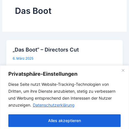
Das Boot
„Das Boot“ – Directors Cut
6. März 2025
Das Boot“ im Kino und die Reste von U 96 in
Privatsphäre-Einstellungen
Wilhelmshaven? Und wann hab ihr zum letzten Mal
den Film im Kino gesehen??? Jetzt gibt es am 23.
Diese Seite nutzt Website-Tracking-Technologien von
März […]
Dritten, um ihre Dienste anzubieten, stetig zu verbessern
,
,
,
Das Boot
Kino
U 96
Wilhelmshaven
und Werbung entsprechend den Interessen der Nutzer
anzuzeigen.
Datenschutzerklärung
Alles akzeptieren