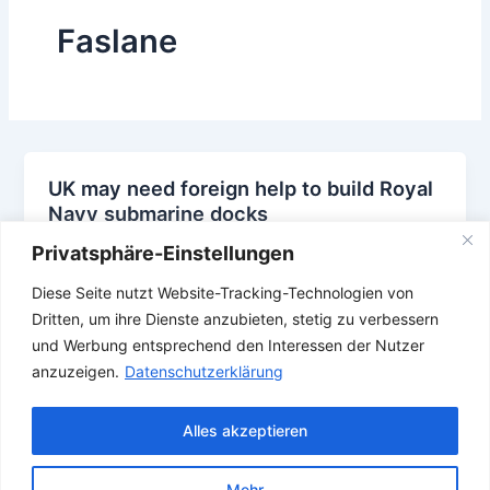
Faslane
UK may need foreign help to build Royal
Navy submarine docks
11. Mai 2026
Privatsphäre-Einstellungen
,
,
,
,
,
AUKUS
England
EUSTON
Faslane
Großbritannien
Diese Seite nutzt Website-Tracking-Technologien von
,
,
,
,
,
Royal Navy
Submarine
U Boot
U-Boot
Uboot
United
Dritten, um ihre Dienste anzubieten, stetig zu verbessern
Kingdom
und Werbung entsprechend den Interessen der Nutzer
anzuzeigen.
Datenschutzerklärung
Alles akzeptieren
Mehr