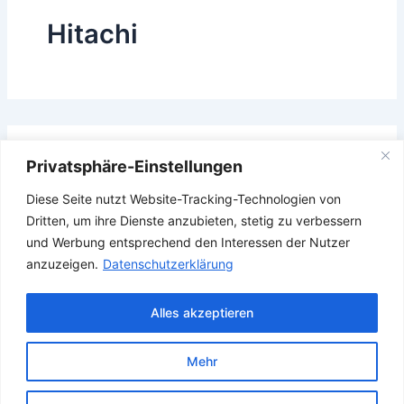
Hitachi
Das Gesuchte konnte leider nicht gefunden werden.
Privatsphäre-Einstellungen
Vielleicht hilft die Suchfunktion.
Diese Seite nutzt Website-Tracking-Technologien von
Suchen
Dritten, um ihre Dienste anzubieten, stetig zu verbessern
nach:
und Werbung entsprechend den Interessen der Nutzer
anzuzeigen.
Datenschutzerklärung
Alles akzeptieren
Mehr
Copyright © 2026 Verband Deutscher Ubootfahrer e.V.