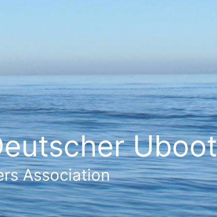
eutscher Ubootf
rs Association