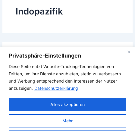
Indopazifik
Das Gesuchte konnte leider nicht gefunden werden.
Privatsphäre-Einstellungen
Vielleicht hilft die Suchfunktion.
Diese Seite nutzt Website-Tracking-Technologien von
Suchen
Dritten, um ihre Dienste anzubieten, stetig zu verbessern
nach:
und Werbung entsprechend den Interessen der Nutzer
anzuzeigen.
Datenschutzerklärung
Alles akzeptieren
Mehr
Copyright © 2026 Verband Deutscher Ubootfahrer e.V.