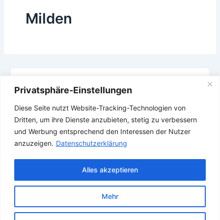
Milden
​​Turkey Builds First Indigenous
Privatsphäre-Einstellungen
Submarine
Diese Seite nutzt Website-Tracking-Technologien von
8. Dezember 2025
Dritten, um ihre Dienste anzubieten, stetig zu verbessern
,
,
,
,
,
,
Milden
Submarine
Türkei
Turkey
U Boot
U-Boot
Uboot
und Werbung entsprechend den Interessen der Nutzer
anzuzeigen.
Datenschutzerklärung
Alles akzeptieren
Mehr
Copyright © 2026 Verband Deutscher Ubootfahrer e.V.