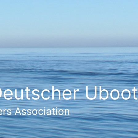
eutscher Ubootf
rs Association