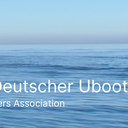
eutscher Ubootf
rs Association