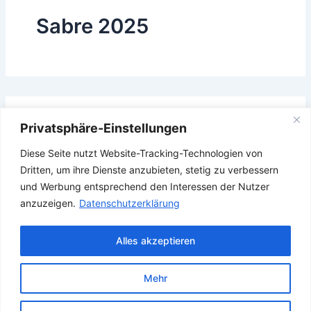
Sabre 2025
Das Gesuchte konnte leider nicht gefunden werden.
Privatsphäre-Einstellungen
Vielleicht hilft die Suchfunktion.
Diese Seite nutzt Website-Tracking-Technologien von
Suchen
Dritten, um ihre Dienste anzubieten, stetig zu verbessern
nach:
und Werbung entsprechend den Interessen der Nutzer
anzuzeigen.
Datenschutzerklärung
Alles akzeptieren
Mehr
Copyright © 2026 Verband Deutscher Ubootfahrer e.V.