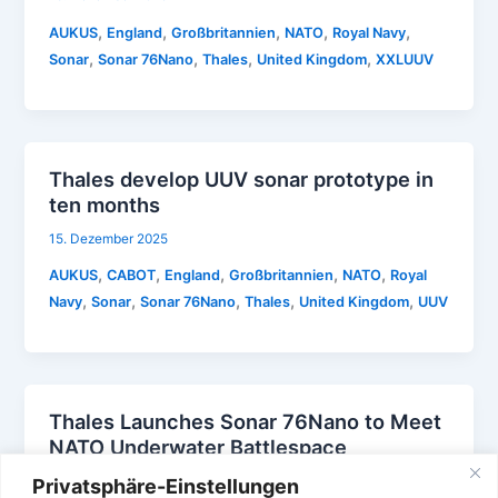
,
,
,
,
,
AUKUS
England
Großbritannien
NATO
Royal Navy
,
,
,
,
Sonar
Sonar 76Nano
Thales
United Kingdom
XXLUUV
Thales develop UUV sonar prototype in
ten months
15. Dezember 2025
,
,
,
,
,
AUKUS
CABOT
England
Großbritannien
NATO
Royal
,
,
,
,
,
Navy
Sonar
Sonar 76Nano
Thales
United Kingdom
UUV
Thales Launches Sonar 76Nano to Meet
NATO Underwater Battlespace
Requirements
Privatsphäre-Einstellungen