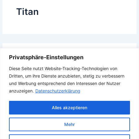
Titan
Das Gesuchte konnte leider nicht gefunden werden.
Privatsphäre-Einstellungen
Vielleicht hilft die Suchfunktion.
Diese Seite nutzt Website-Tracking-Technologien von
Suchen
Dritten, um ihre Dienste anzubieten, stetig zu verbessern
nach:
und Werbung entsprechend den Interessen der Nutzer
anzuzeigen.
Datenschutzerklärung
Alles akzeptieren
Mehr
Copyright © 2026 Verband Deutscher Ubootfahrer e.V.