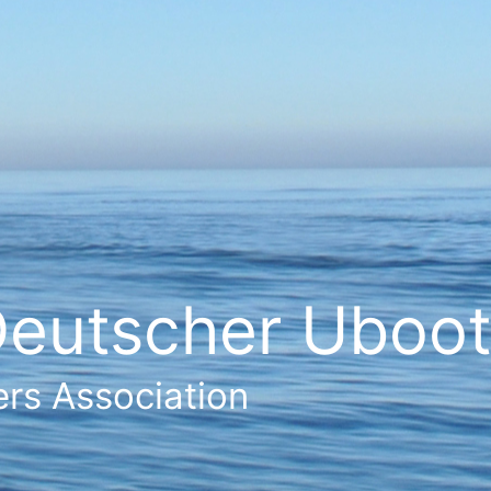
eutscher Ubootf
rs Association