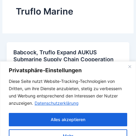
Truflo Marine
Babcock, Truflo Expand AUKUS
Submarine Supply Chain Cooperation
22. Mai 2026
Privatsphäre-Einstellungen
,
,
,
,
,
AUKUS
Babcock
England
Großbritannien
Royal Navy
Diese Seite nutzt Website-Tracking-Technologien von
,
,
,
,
,
Submarine
Truflo Marine
U Boot
U-Boot
Uboot
United
Dritten, um ihre Dienste anzubieten, stetig zu verbessern
Kingdom
und Werbung entsprechend den Interessen der Nutzer
anzuzeigen.
Datenschutzerklärung
Alles akzeptieren
Mehr