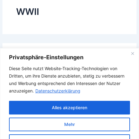
WWII
Das Gesuchte konnte leider nicht gefunden werden.
Privatsphäre-Einstellungen
Vielleicht hilft die Suchfunktion.
Diese Seite nutzt Website-Tracking-Technologien von
Suchen
Dritten, um ihre Dienste anzubieten, stetig zu verbessern
nach:
und Werbung entsprechend den Interessen der Nutzer
anzuzeigen.
Datenschutzerklärung
Alles akzeptieren
Mehr
Copyright © 2026 Verband Deutscher Ubootfahrer e.V.