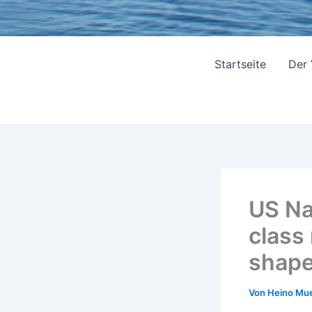
Startseite
Der
US Na
class
shap
Von
Heino Mue