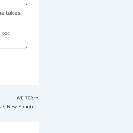
e takes
 USS
WEITER
Ultra Maritime Tests New Sonobuoy for UK Undersea Warfare Program