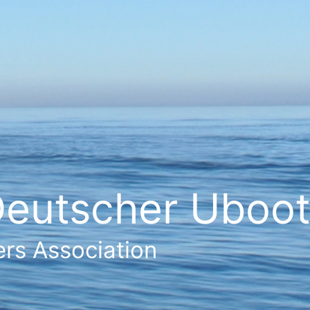
eutscher Ubootf
rs Association