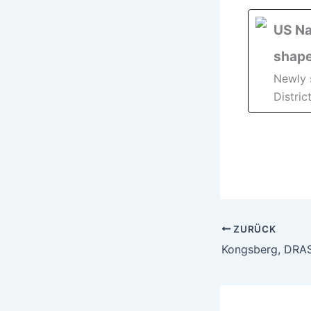
US Na
shap
Newly 
Distric
ZURÜCK