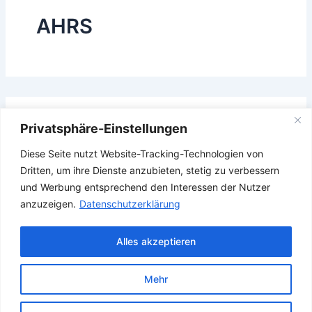
AHRS
Das Gesuchte konnte leider nicht gefunden werden.
Privatsphäre-Einstellungen
Vielleicht hilft die Suchfunktion.
Diese Seite nutzt Website-Tracking-Technologien von
Suchen
Dritten, um ihre Dienste anzubieten, stetig zu verbessern
nach:
und Werbung entsprechend den Interessen der Nutzer
anzuzeigen.
Datenschutzerklärung
Alles akzeptieren
Mehr
Copyright © 2026 Verband Deutscher Ubootfahrer e.V.