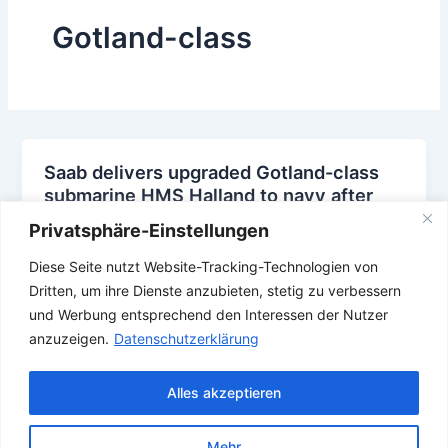
Gotland-class
Saab delivers upgraded Gotland-class
submarine HMS Halland to navy after
mid-life refit works
Privatsphäre-Einstellungen
18. Dezember 2025
Diese Seite nutzt Website-Tracking-Technologien von
,
,
,
,
,
Gotland-class
Saab
Schweden
Submarine
Sweden
U
Dritten, um ihre Dienste anzubieten, stetig zu verbessern
,
,
Boot
U-Boot
Uboot
und Werbung entsprechend den Interessen der Nutzer
anzuzeigen.
Datenschutzerklärung
Alles akzeptieren
Mehr