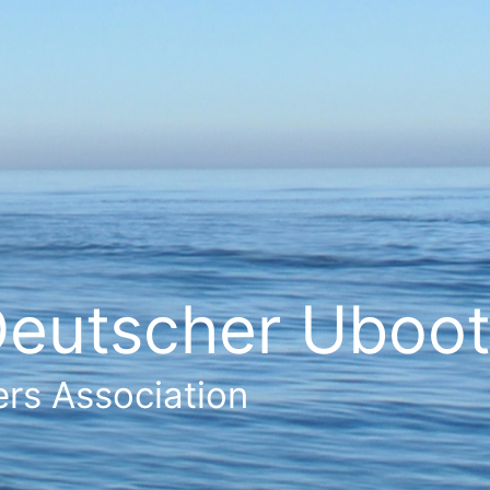
eutscher Ubootf
rs Association